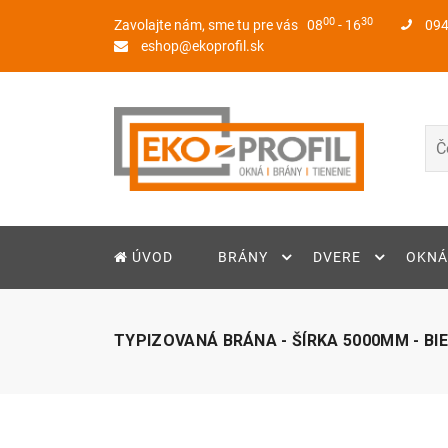
00
30
Zavolajte nám, sme tu pre vás
08
- 16
094
eshop@ekoprofil.sk
ÚVOD
BRÁNY
DVERE
OKNÁ
TYPIZOVANÁ BRÁNA - ŠÍRKA 5000MM - BIE