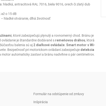
: hladká, antracitová RAL 7016, biela 9016, orech či zlatý dub
k až o 15 dB
– hladké otváranie, dlhá životnosť
užinami
, ktoré zabezpečujú plynulý a rovnomerný chod. Bránu je
é ovládanie je štandardne dodávané s
remeňovou dráhou
, ktorá
 Súčasťou balenia sú aj
2 diaľkové ovládače
.
Smart motor s Wi-
svete. Bezpečnosť pri motorickom ovládaní zabezpečuje
detekcia
a motor automaticky zastaví a bránu nadvihne o pár centimetrov.
Formulár na odstúpenie od zmluvy
Inšpirácia