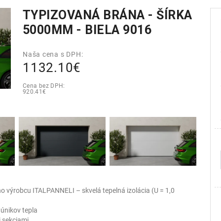
TYPIZOVANÁ BRÁNA - ŠÍRKA
5000MM - BIELA 9016
Naša cena s DPH:
1132.10€
Cena bez DPH:
920.41€
o výrobcu ITALPANNELI – skvelá tepelná izolácia (U = 1,0
 únikov tepla
i sekciami