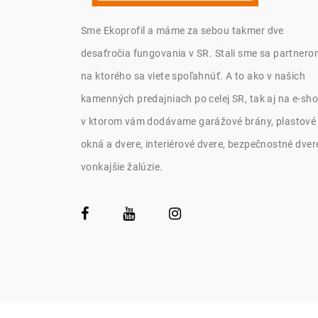
Sme Ekoprofil a máme za sebou takmer dve
desaťročia fungovania v SR. Stali sme sa partnero
na ktorého sa viete spoľahnúť. A to ako v našich
kamenných predajniach po celej SR, tak aj na e-sho
v ktorom vám dodávame garážové brány, plastové
okná a dvere, interiérové dvere, bezpečnostné dver
vonkajšie žalúzie.