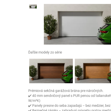
Ďaľšie modely zo série
Prémiová sekčná garážová brána pre náročných.
✔️ 40 mm sendvičový panel s PUR penou od talianskeh
W/m²K)
✔️ Panely presne do seba zapadajú – bez medzier, bez
✔️ Bezpečné zámky – zabraňujú privretiu prstov medz