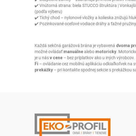
✔️ Vnútorná strana: biela STUCCO štruktúra | Vonkajšia
(podľa výberu)
✔️ Tichý chod – nylonové vložky a kolieska znižujú hlu
✔️ Pozinkované oceľové vodiace dráhy a ťažné pružiny 
Každá sekčná garážová brána je vybavená
dvoma pr
možné ovládať
manuálne
alebo
motoricky
. Motorick
je u nás
v cene
– bez príplatkov ako u iných výrobcov.
Fi
– ovládanie cez mobilnú aplikáciu odkiaľkoľvek na 
prekážky
– pri kontakte spodnej sekcie s prekážkou s