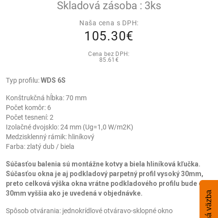
Skladová zásoba : 3ks
Naša cena s DPH:
105.30€
Cena bez DPH:
85.61€
Typ profilu:
WDS 6S
Konštrukčná hĺbka: 70 mm
Počet komôr: 6
Počet tesnení: 2
Izolačné dvojsklo: 24 mm (Ug=1,0 W/m2K)
Medzisklenný rámik: hliníkový
Farba: zlatý dub / biela
Súčasťou balenia sú montážne kotvy a biela hliníková kľučka.
Súčasťou okna je aj podkladový parpetný profil vysoký 30mm,
preto celková výška okna vrátne podkladového profilu bude o
30mm vyššia ako je uvedená v objednávke.
Spätná väzba
Spôsob otvárania: jednokrídlové otváravo-sklopné okno