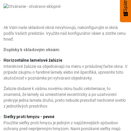
Ak Vám naše skladové okná nevyhovujú, nakonfigurujte si okná
podľa Vašich predstáv. Využite náš konfigurátor okien a zistite cenu
hneď.
Doplnky k skladovým oknám:
Horizontálne lamelové žalúzie
Interiérové žalúzie sa objednávajú na mieru v príslušnej farbe okna. V
prípade záujmu o farebné lamely alebo iné špecifiká, upresnite túto
skutočnosť v poznámke pri vytváraní objednávky.
Žalúzie dodané k vášmu novému oknu budú celotieniace, to
znamená, že lamely sú umiestnené excentricky a po uzatvorení
prekryje jedna lamela druhú, preto nebude presvitať nechcené svetlo
z jednotlivých prestrihov.
Sieťky proti hmyzu - pevné
Použitie sieťky proti hmyzu je jedným z najúčinnejších spôsobov
ochrany pred nepríjemným hmyzom. Nami ponúkané sieťky majú