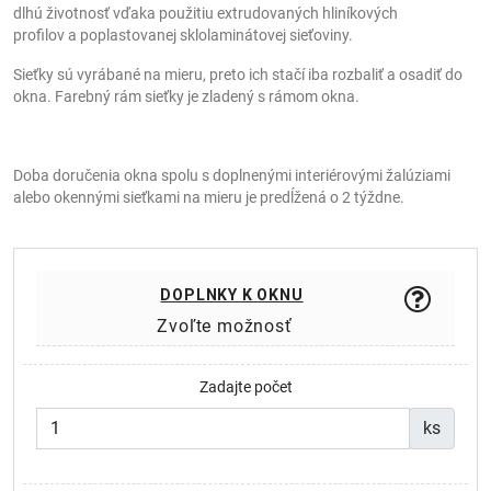
dlhú životnosť vďaka použitiu extrudovaných hliníkových
profilov a poplastovanej sklolaminátovej sieťoviny.
Sieťky sú vyrábané na mieru, preto ich stačí iba rozbaliť a osadiť do
okna. Farebný rám sieťky je zladený s rámom okna.
Doba doručenia okna spolu s doplnenými interiérovými žalúziami
alebo okennými sieťkami na mieru je predĺžená o 2 týždne.
DOPLNKY K OKNU
Zvoľte možnosť
Zadajte počet
ks