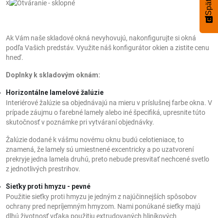
x
Ak Vám naše skladové okná nevyhovujú, nakonfigurujte si okná
podľa Vašich predstáv. Využite náš konfigurátor okien a zistite cenu
hneď.
Doplnky k skladovým oknám:
Horizontálne lamelové žalúzie
Interiérové žalúzie sa objednávajú na mieru v príslušnej farbe okna. V
prípade záujmu o farebné lamely alebo iné špecifiká, upresnite túto
skutočnosť v poznámke pri vytváraní objednávky.
Žalúzie dodané k vášmu novému oknu budú celotieniace, to
znamená, že lamely sú umiestnené excentricky a po uzatvorení
prekryje jedna lamela druhú, preto nebude presvitať nechcené svetlo
z jednotlivých prestrihov.
Sieťky proti hmyzu - pevné
Použitie sieťky proti hmyzu je jedným z najúčinnejších spôsobov
ochrany pred nepríjemným hmyzom. Nami ponúkané sieťky majú
dlhú životnosť vďaka použitiu extrudovaných hliníkových