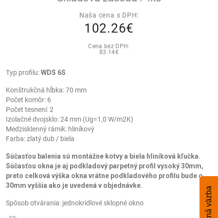
Naša cena s DPH:
102.26€
Cena bez DPH:
83.14€
Typ profilu:
WDS 6S
Konštrukčná hĺbka: 70 mm
Počet komôr: 6
Počet tesnení: 2
Izolačné dvojsklo: 24 mm (Ug=1,0 W/m2K)
Medzisklenný rámik: hliníkový
Farba: zlatý dub / biela
Súčasťou balenia sú montážne kotvy a biela hliníková kľučka.
Súčasťou okna je aj podkladový parpetný profil vysoký 30mm,
preto celková výška okna vrátne podkladového profilu bude o
30mm vyššia ako je uvedená v objednávke.
Spätná väzba
Spôsob otvárania: jednokrídlové sklopné okno