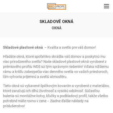
SKLADOVÉ OKNÁ
OKNÁ
Skladové plastové okná
– Kvalita a svetlo pre váš domov!
Hľadáte okná, ktoré spoľahlivo skrášlia váš domov a poskytnú mu
viac prirodzeného svetla? Naše skladové plastové okná vyrobené z
prémiového profilu WDS sú tým správnym riešením! Vďaka nižšiemu
rámu a krídlu zabezpečia viac denného svetla vo vašich priestoroch,
čím vytvoria príjemnú a svetlú atmosféru.
Tieto okná sú vybavené špičkovým kovaním a vyrobené z materiálov,
ktoré zaručujú ich dlhú životnosť a vysokú odolnosť. Súčasťou
balenia sú montážne kotvy, kľučky a podkladový profil, takže všetko
potrebné máte rovno v cene – žiadne ďalšie náklady na
príslušenstvo!