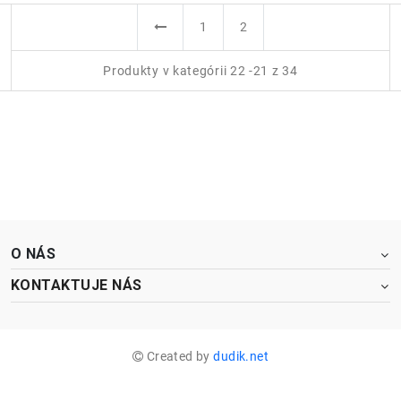
1
2
Produkty v kategórii 22 -21 z 34
O NÁS
KONTAKTUJE NÁS
Vyberte
Ako by ste opísali nakupovanie na našom eshope ?
možnosť
od
Created by
dudik.net
1
do
Úplne zlé
Výborné