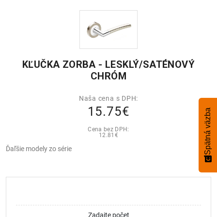
KĽUČKA ZORBA - LESKLÝ/SATÉNOVÝ
CHRÓM
Naša cena s DPH:
15.75€
Spätná väzba
Cena bez DPH:
12.81€
Ďaľšie modely zo série
Zadajte počet