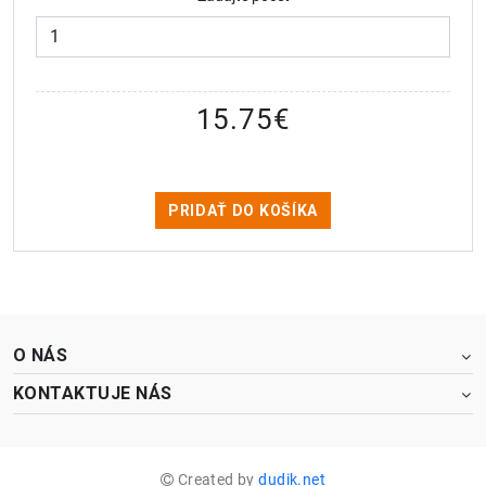
15.75
€
PRIDAŤ DO KOŠÍKA
O NÁS
KONTAKTUJE NÁS
Vyberte
Ako by ste opísali nakupovanie na našom eshope ?
možnosť
od
Created by
dudik.net