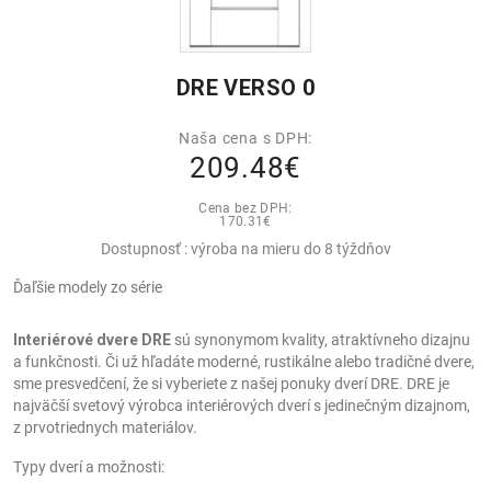
DRE VERSO 0
Naša cena s DPH:
209.48€
Cena bez DPH:
170.31€
Dostupnosť : výroba na mieru do 8 týždňov
Ďaľšie modely zo série
Interiérové dvere DRE
sú synonymom kvality, atraktívneho dizajnu
a funkčnosti. Či už hľadáte moderné, rustikálne alebo tradičné dvere,
sme presvedčení, že si vyberiete z našej ponuky dverí DRE. DRE je
najväčší svetový výrobca interiérových dverí s jedinečným dizajnom,
z prvotriednych materiálov.
Typy dverí a možnosti: