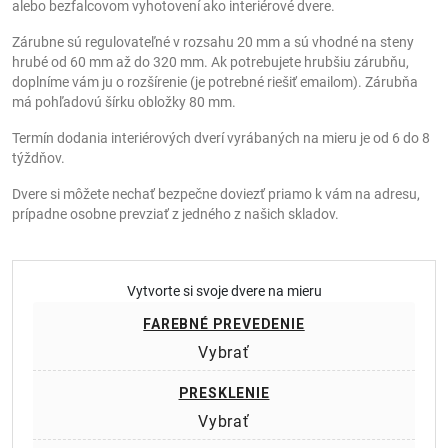
alebo bezfalcovom vyhotovení ako interiérové dvere.
Zárubne sú regulovateľné v rozsahu 20 mm a sú vhodné na steny
hrubé od 60 mm až do 320 mm. Ak potrebujete hrubšiu zárubňu,
doplníme vám ju o rozšírenie (je potrebné riešiť emailom). Zárubňa
má pohľadovú šírku obložky 80 mm.
Termín dodania interiérových dverí vyrábaných na mieru je od 6 do 8
týždňov.
Dvere si môžete nechať bezpečne doviezť priamo k vám na adresu,
prípadne osobne prevziať z jedného z našich skladov.
Vytvorte si svoje dvere na mieru
FAREBNÉ PREVEDENIE
Vybrať
PRESKLENIE
Vybrať