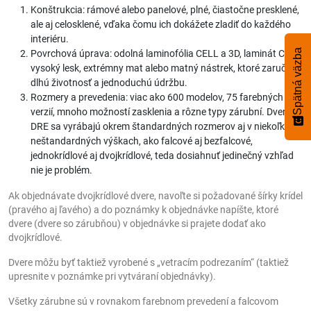
Konštrukcia: rámové alebo panelové, plné, čiastočne presklené,
ale aj celosklené, vďaka čomu ich dokážete zladiť do každého
interiéru.
Spätná väzba
Povrchová úprava: odolná laminofólia CELL a 3D, laminát CPL,
vysoký lesk, extrémny mat alebo matný nástrek, ktoré zaručia
dlhú životnosť a jednoduchú údržbu.
Rozmery a prevedenia: viac ako 600 modelov, 75 farebných
verzií, mnoho možností zasklenia a rôzne typy zárubní. Dvere
DRE sa vyrábajú okrem štandardných rozmerov aj v niekoľkých
neštandardných výškach, ako falcové aj bezfalcové,
jednokrídlové aj dvojkrídlové, teda dosiahnuť jedinečný vzhľad
nie je problém.
Ak objednávate dvojkrídlové dvere, navoľte si požadované šírky krídel
(pravého aj ľavého) a do poznámky k objednávke napíšte, ktoré
dvere (dvere so zárubňou) v objednávke si prajete dodať ako
dvojkrídlové.
Dvere môžu byť taktiež vyrobené s „vetracím podrezaním“ (taktiež
upresnite v poznámke pri vytváraní objednávky).
Všetky zárubne sú v rovnakom farebnom prevedení a falcovom