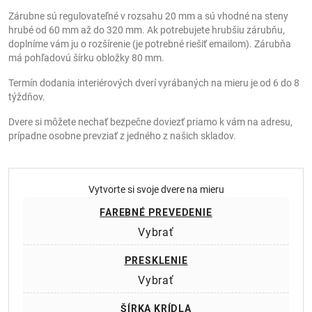
Zárubne sú regulovateľné v rozsahu 20 mm a sú vhodné na steny
hrubé od 60 mm až do 320 mm. Ak potrebujete hrubšiu zárubňu,
doplníme vám ju o rozšírenie (je potrebné riešiť emailom). Zárubňa
má pohľadovú šírku obložky 80 mm.
Termín dodania interiérových dverí vyrábaných na mieru je od 6 do 8
týždňov.
Dvere si môžete nechať bezpečne doviezť priamo k vám na adresu,
prípadne osobne prevziať z jedného z našich skladov.
Vytvorte si svoje dvere na mieru
FAREBNÉ PREVEDENIE
Vybrať
PRESKLENIE
Vybrať
ŠÍRKA KRÍDLA