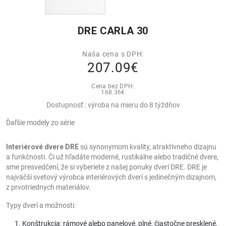
DRE CARLA 30
Naša cena s DPH:
207.09€
Cena bez DPH:
168.36€
Dostupnosť : výroba na mieru do 8 týždňov
Ďaľšie modely zo série
Interiérové dvere DRE
sú synonymom kvality, atraktívneho dizajnu
a funkčnosti. Či už hľadáte moderné, rustikálne alebo tradičné dvere,
sme presvedčení, že si vyberiete z našej ponuky dverí DRE. DRE je
najväčší svetový výrobca interiérových dverí s jedinečným dizajnom,
z prvotriednych materiálov.
Typy dverí a možnosti:
Konštrukcia: rámové alebo panelové, plné, čiastočne presklené,