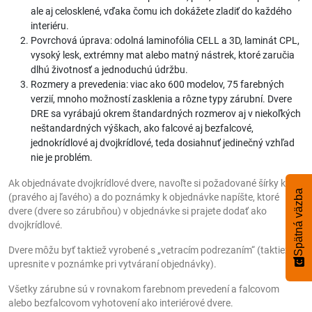
ale aj celosklené, vďaka čomu ich dokážete zladiť do každého
interiéru.
Povrchová úprava: odolná laminofólia CELL a 3D, laminát CPL,
vysoký lesk, extrémny mat alebo matný nástrek, ktoré zaručia
dlhú životnosť a jednoduchú údržbu.
Rozmery a prevedenia: viac ako 600 modelov, 75 farebných
verzií, mnoho možností zasklenia a rôzne typy zárubní. Dvere
DRE sa vyrábajú okrem štandardných rozmerov aj v niekoľkých
neštandardných výškach, ako falcové aj bezfalcové,
jednokrídlové aj dvojkrídlové, teda dosiahnuť jedinečný vzhľad
nie je problém.
Ak objednávate dvojkrídlové dvere, navoľte si požadované šírky krídel
Spätná väzba
(pravého aj ľavého) a do poznámky k objednávke napíšte, ktoré
dvere (dvere so zárubňou) v objednávke si prajete dodať ako
dvojkrídlové.
Dvere môžu byť taktiež vyrobené s „vetracím podrezaním“ (taktiež
upresnite v poznámke pri vytváraní objednávky).
Všetky zárubne sú v rovnakom farebnom prevedení a falcovom
alebo bezfalcovom vyhotovení ako interiérové dvere.